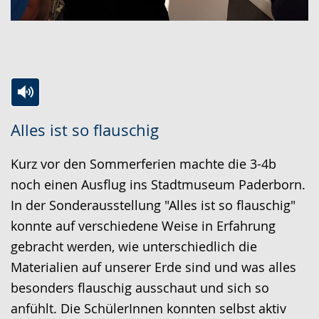
Zur
Aktiviere
Ein
Alles ist so flauschig
Leichten
Audio-
Video
Sprache
Unterstützung.
in
Kurz vor den Sommerferien machte die 3-4b
wechseln.
Deutscher
noch einen Ausflug ins Stadtmuseum Paderborn.
Gebärdensprache
In der Sonderausstellung "Alles ist so flauschig"
wird
konnte auf verschiedene Weise in Erfahrung
angezeigt.
gebracht werden, wie unterschiedlich die
Materialien auf unserer Erde sind und was alles
besonders flauschig ausschaut und sich so
anfühlt. Die SchülerInnen konnten selbst aktiv