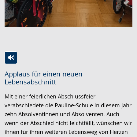
Zur
Aktiviere
Ein
Applaus für einen neuen
Leichten
Audio-
Video
Lebensabschnitt
Sprache
Unterstützung.
in
wechseln.
Deutscher
Mit einer feierlichen Abschlussfeier
Gebärdensprache
verabschiedete die Pauline-Schule in diesem Jahr
wird
zehn Absolventinnen und Absolventen. Auch
angezeigt.
wenn der Abschied nicht leichtfällt, wünschen wir
ihnen für ihren weiteren Lebensweg von Herzen