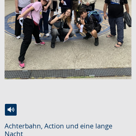
Zur
Aktiviere
Ein
Achterbahn, Action und eine lange
Leichten
Audio-
Video
Nacht