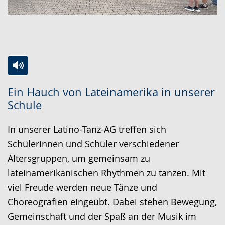
Zur
Aktiviere
Ein
Ein Hauch von Lateinamerika in unserer
Leichten
Audio-
Video
Schule
Sprache
Unterstützung.
in
wechseln.
Deutscher
In unserer Latino-Tanz-AG treffen sich
Gebärdensprache
Schülerinnen und Schüler verschiedener
wird
Altersgruppen, um gemeinsam zu
angezeigt.
lateinamerikanischen Rhythmen zu tanzen. Mit
viel Freude werden neue Tänze und
Choreografien eingeübt. Dabei stehen Bewegung,
Gemeinschaft und der Spaß an der Musik im