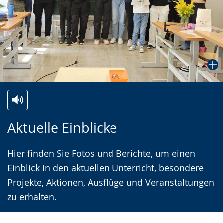
Zur
Aktiviere
Ein
Aktuelle Einblicke
Leichten
Audio-
Video
Sprache
Unterstützung.
in
Hier finden Sie Fotos und Berichte, um einen
wechseln.
Deutscher
Einblick in den aktuellen Unterricht, besondere
Gebärdensprache
Projekte, Aktionen, Ausflüge und Veranstaltungen
wird
zu erhalten.
angezeigt.