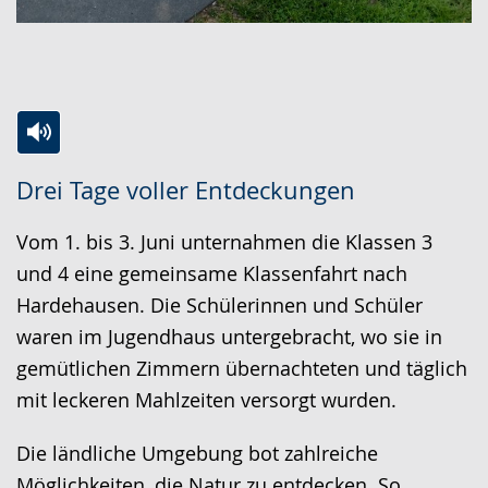
Zur
Aktiviere
Ein
Drei Tage voller Entdeckungen
Leichten
Audio-
Video
Sprache
Unterstützung.
in
Vom 1. bis 3. Juni unternahmen die Klassen 3
wechseln.
Deutscher
und 4 eine gemeinsame Klassenfahrt nach
Gebärdensprache
Hardehausen. Die Schülerinnen und Schüler
wird
waren im Jugendhaus untergebracht, wo sie in
angezeigt.
gemütlichen Zimmern übernachteten und täglich
mit leckeren Mahlzeiten versorgt wurden.
Die ländliche Umgebung bot zahlreiche
Möglichkeiten, die Natur zu entdecken. So