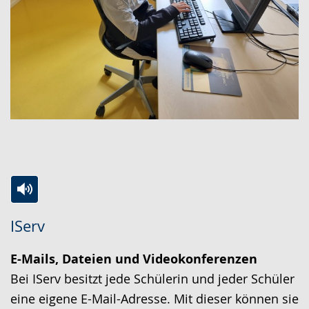
Zur
Aktiviere
Ein
IServ
Leichten
Audio-
Video
Sprache
Unterstützung.
in
E-Mails, Dateien und Videokonferenzen
wechseln.
Deutscher
Bei IServ besitzt jede Schülerin und jeder Schüler
Gebärdensprache
eine eigene E-Mail-Adresse. Mit dieser können sie