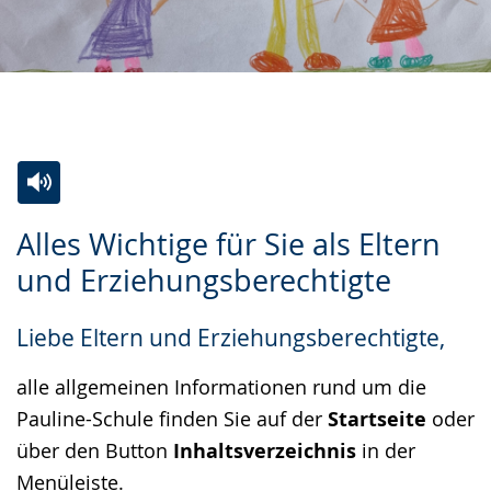
Zur
Aktiviere
Ein
Alles Wichtige für Sie als Eltern
Leichten
Audio-
Video
und Erziehungsberechtigte
Sprache
Unterstützung.
in
wechseln.
Deutscher
Liebe Eltern und Erziehungsberechtigte,
Gebärdensprache
wird
alle allgemeinen Informationen rund um die
angezeigt.
Pauline-Schule finden Sie auf der
Startseite
oder
über den Button
Inhaltsverzeichnis
in der
Menüleiste.