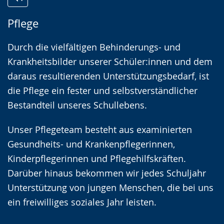
Zur
Aktiviere
Ein
Pflege
Leichten
Audio-
Video
Sprache
Unterstützung.
in
Durch die vielfältigen Behinderungs- und
wechseln.
Deutscher
Krankheitsbilder unserer Schüler:innen und dem
Gebärdensprache
daraus resultierenden Unterstützungsbedarf, ist
wird
die Pflege ein fester und selbstverständlicher
angezeigt.
Bestandteil unseres Schullebens.
Unser Pflegeteam besteht aus examinierten
Gesundheits- und Krankenpflegerinnen,
Kinderpflegerinnen und Pflegehilfskräften.
Darüber hinaus bekommen wir jedes Schuljahr
Unterstützung von jungen Menschen, die bei uns
ein freiwilliges soziales Jahr leisten.