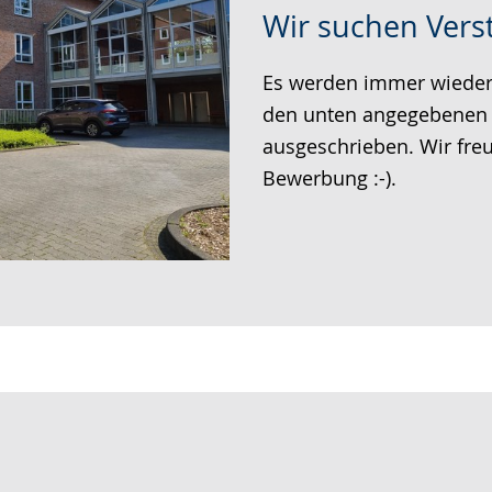
Zur
Aktiviere
Ein
Wir suchen Vers
Leichten
Audio-
Video
Sprache
Unterstützung.
in
Es werden immer wieder 
wechseln.
Deutscher
den unten angegebenen 
Gebärdensprache
ausgeschrieben. Wir freu
wird
Bewerbung :-).
angezeigt.