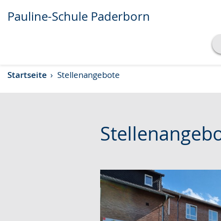
Pauline-Schule Paderborn
Transkript anzeigen
Startseite
Stellenangebote
Abspielen
Pausieren
Stellenangeb