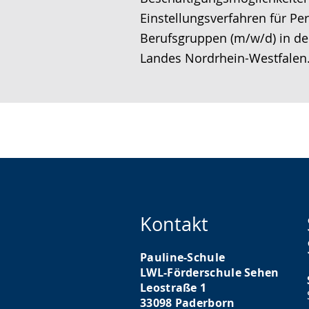
h
n
h
Einstellungsverfahren für P
e
t
e
Berufsgruppen (m/w/d) in de
w
e
r
Landes Nordrhein-Westfalen
e
r
G
c
s
e
h
t
b
s
ü
ä
e
t
r
l
z
d
n
u
e
.
n
n
Kontakt
g
s
.
p
Pauline-Schule
r
LWL-Förderschule Sehen
a
Leostraße 1
33098 Paderborn
c