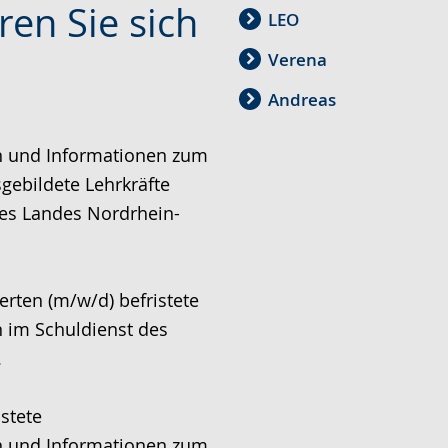
ren Sie sich
LEO
Verena
Andreas
n und Informationen zum
sgebildete Lehrkräfte
des Landes Nordrhein-
rten (m/w/d) befristete
 im Schuldienst des
.
stete
n und Informationen zum