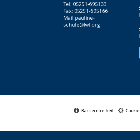
Tel: 05251-695133
h
Fax: 05251-695166
e
Mail:pauline-
schule@lwl.org
w
i
r
d
a
n
g
e
z
e
Barrierefreiheit
Cookie
i
g
t