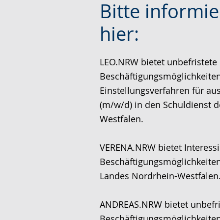
Bitte informie
u
k
i
r
t
n
hier:
L
i
V
e
v
i
LEO.NRW bietet unbefristete
i
i
d
Beschäftigungsmöglichkeite
c
e
e
Einstellungsverfahren für au
h
r
o
(m/w/d) in den Schuldienst 
t
e
i
Westfalen.
e
A
n
n
u
D
VERENA.NRW bietet Interessie
S
d
e
Beschäftigungsmöglichkeiten
p
i
u
Landes Nordrhein-Westfalen
r
o
t
a
-
s
ANDREAS.NRW bietet unbefri
c
U
c
Beschäftigungsmöglichkeite