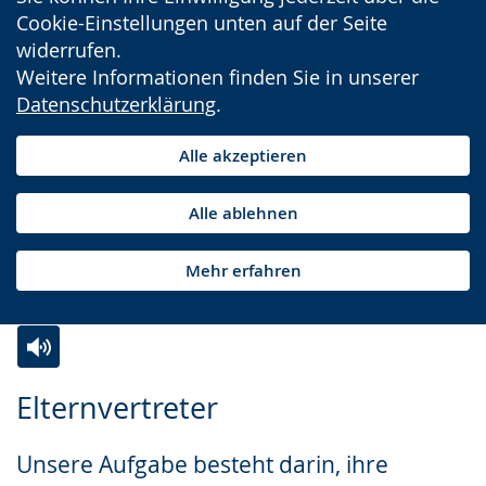
Cookie-Einstellungen unten auf der Seite
widerrufen.
Weitere Informationen finden Sie in unserer
Datenschutzerklärung
.
Alle akzeptieren
Alle ablehnen
Mehr erfahren
Zur
Aktiviere
Ein
Elternvertreter
Leichten
Audio-
Video
Sprache
Unterstützung.
in
Unsere Aufgabe besteht darin, ihre
wechseln.
Deutscher